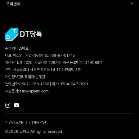
고객센터
주식회사 스피토
대표: 박소연 | 사업자등록번호: 738-87-01745
통신판매:
제 2025-서울서초-1287호
| 학원등록번호: 제 14988호
본점: 서울특별시 서초구 잠원동 14-17 라전빌딩 3층
개인정보관리책임자: 문정원
전화번호: 0507-1358-1758 | 팩스: 0504-247-3991
제휴문의: ask@ispeeto.com
개인정보처리방침
이용약관
©2026 스피토 All rights reserved