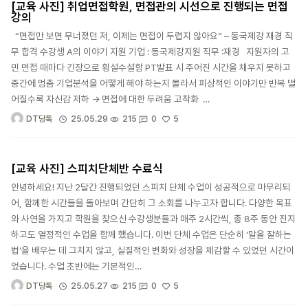
[교육 사진] 취업면접학원, 면접관의 시선으로 진행되는 면접
강의
“면접만 보면 무너졌던 저, 이제는 면접이 두렵지 않아요” – 동국제강 재경 직
무 합격 수강생 A의 이야기 지원 기업 : 동국제강지원 직무 :재경 지원자의 고
민 면접 때마다 긴장으로 횡설수설함 PT발표 시 주어진 시간을 채우지 못하고
중간에 멈춤 기업분석을 어떻게 해야 하는지 몰라서 피상적인 이야기만 반복 떨
어질수록 자신감 저하 → 면접에 대한 두려움 고착화 …
5
25.05.29
215
0
DT당톡
[교육 사진] 스피치단체반 수료식
안녕하세요! 지난 2달간 진행되었던 스피치 단체 수업이 성공적으로 마무리되
어, 함께한 시간들을 돌아보며 간단히 그 소회를 나누고자 합니다. 다양한 목표
와 사연을 가지고 학원을 찾으신 수강생분들과 매주 2시간씩, 총 8주 동안 진지
하고도 열정적인 수업을 함께 했습니다. 이번 단체 수업은 단순히 ‘말을 잘하는
법’을 배우는 데 그치지 않고, 실질적인 변화와 성장을 체감할 수 있었던 시간이
었습니다. 수업 초반에는 기본적인…
5
25.05.27
215
0
DT당톡