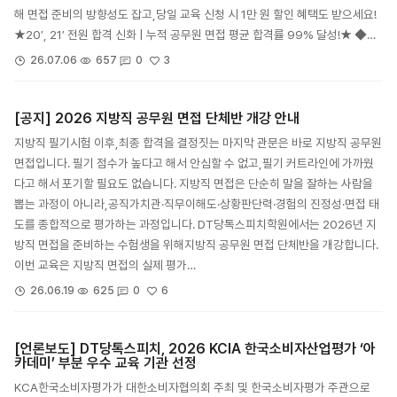
해 면접 준비의 방향성도 잡고,당일 교육 신청 시 1만 원 할인 혜택도 받으세요!
★20′, 21′ 전원 합격 신화 | 누적 공무원 면접 평균 합격률 99% 달성!★ ◆…
3
26.07.06
657
0
[공지] 2026 지방직 공무원 면접 단체반 개강 안내
지방직 필기시험 이후,최종 합격을 결정짓는 마지막 관문은 바로 지방직 공무원
면접입니다. 필기 점수가 높다고 해서 안심할 수 없고,필기 커트라인에 가까웠
다고 해서 포기할 필요도 없습니다. 지방직 면접은 단순히 말을 잘하는 사람을
뽑는 과정이 아니라,공직가치관·직무이해도·상황판단력·경험의 진정성·면접 태
도를 종합적으로 평가하는 과정입니다. DT당톡스피치학원에서는 2026년 지
방직 면접을 준비하는 수험생을 위해지방직 공무원 면접 단체반을 개강합니다.
이번 교육은 지방직 면접의 실제 평가…
6
26.06.19
625
0
[언론보도] DT당톡스피치, 2026 KCIA 한국소비자산업평가 ‘아
카데미’ 부분 우수 교육 기관 선정
KCA한국소비자평가가 대한소비자협의회 주최 및 한국소비자평가 주관으로