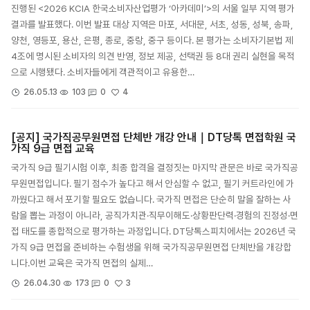
진행된 <2026 KCIA 한국소비자산업평가 ‘아카데미’>의 서울 일부 지역 평가
결과를 발표했다. 이번 발표 대상 지역은 마포, 서대문, 서초, 성동, 성북, 송파,
양천, 영등포, 용산, 은평, 종로, 중랑, 중구 등이다. 본 평가는 소비자기본법 제
4조에 명시된 소비자의 의견 반영, 정보 제공, 선택권 등 8대 권리 실현을 목적
으로 시행됐다. 소비자들에게 객관적이고 유용한…
4
26.05.13
103
0
[공지] 국가직공무원면접 단체반 개강 안내｜DT당톡 면접학원 국
가직 9급 면접 교육
국가직 9급 필기시험 이후, 최종 합격을 결정짓는 마지막 관문은 바로 국가직공
무원면접입니다. 필기 점수가 높다고 해서 안심할 수 없고, 필기 커트라인에 가
까웠다고 해서 포기할 필요도 없습니다. 국가직 면접은 단순히 말을 잘하는 사
람을 뽑는 과정이 아니라, 공직가치관·직무이해도·상황판단력·경험의 진정성·면
접 태도를 종합적으로 평가하는 과정입니다. DT당톡스피치에서는 2026년 국
가직 9급 면접을 준비하는 수험생을 위해 국가직공무원면접 단체반을 개강합
니다.이번 교육은 국가직 면접의 실제…
3
26.04.30
173
0