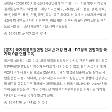
진행된 <2026 KCIA 한국소비자산업평가 ‘아카데미’>의 서울 일부 지역 평가
결과를 발표했다. 이번 발표 대상 지역은 마포, 서대문, 서초, 성동, 성북, 송파,
양천, 영등포, 용산, 은평, 종로, 중랑, 중구 등이다. 본 평가는 소비자기본법 제
4조에 명시된 소비자의 의견 반영, 정보 제공, 선택권 등 8대 권리 실현을 목적
으로 시행됐다. 소비자들에게 객관적이고 유용한…
4
26.05.13
103
0
[공지] 국가직공무원면접 단체반 개강 안내｜DT당톡 면접학원 국
가직 9급 면접 교육
국가직 9급 필기시험 이후, 최종 합격을 결정짓는 마지막 관문은 바로 국가직공
무원면접입니다. 필기 점수가 높다고 해서 안심할 수 없고, 필기 커트라인에 가
까웠다고 해서 포기할 필요도 없습니다. 국가직 면접은 단순히 말을 잘하는 사
람을 뽑는 과정이 아니라, 공직가치관·직무이해도·상황판단력·경험의 진정성·면
접 태도를 종합적으로 평가하는 과정입니다. DT당톡스피치에서는 2026년 국
가직 9급 면접을 준비하는 수험생을 위해 국가직공무원면접 단체반을 개강합
니다.이번 교육은 국가직 면접의 실제…
3
26.04.30
174
0