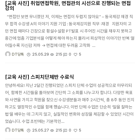
[교육 사진] 취업면접학원, 면접관의 시선으로 진행되는 면접
강의
“면접만 보면 무너졌던 저, 이제는 면접이 두렵지 않아요” – 동국제강 재경 직
무 합격 수강생 A의 이야기 지원 기업 : 동국제강지원 직무 :재경 지원자의 고
민 면접 때마다 긴장으로 횡설수설함 PT발표 시 주어진 시간을 채우지 못하고
중간에 멈춤 기업분석을 어떻게 해야 하는지 몰라서 피상적인 이야기만 반복 떨
어질수록 자신감 저하 → 면접에 대한 두려움 고착화 …
5
25.05.29
215
0
DT당톡
[교육 사진] 스피치단체반 수료식
안녕하세요! 지난 2달간 진행되었던 스피치 단체 수업이 성공적으로 마무리되
어, 함께한 시간들을 돌아보며 간단히 그 소회를 나누고자 합니다. 다양한 목표
와 사연을 가지고 학원을 찾으신 수강생분들과 매주 2시간씩, 총 8주 동안 진지
하고도 열정적인 수업을 함께 했습니다. 이번 단체 수업은 단순히 ‘말을 잘하는
법’을 배우는 데 그치지 않고, 실질적인 변화와 성장을 체감할 수 있었던 시간이
었습니다. 수업 초반에는 기본적인…
5
25.05.27
215
0
DT당톡