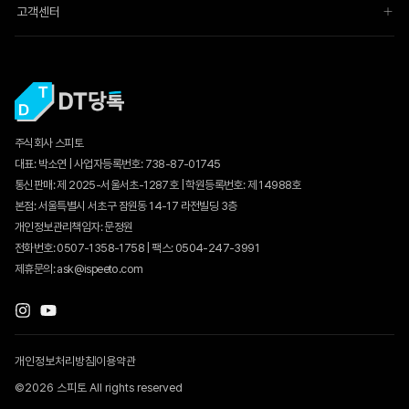
고객센터
주식회사 스피토
대표: 박소연 | 사업자등록번호: 738-87-01745
통신판매:
제 2025-서울서초-1287호
| 학원등록번호: 제 14988호
본점: 서울특별시 서초구 잠원동 14-17 라전빌딩 3층
개인정보관리책임자: 문정원
전화번호: 0507-1358-1758 | 팩스: 0504-247-3991
제휴문의: ask@ispeeto.com
개인정보처리방침
이용약관
©2026 스피토 All rights reserved