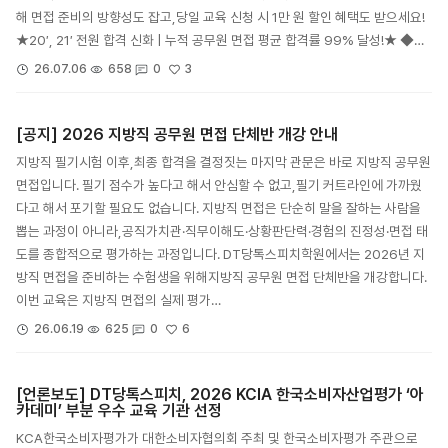
해 면접 준비의 방향성도 잡고,당일 교육 신청 시 1만 원 할인 혜택도 받으세요!
★20′, 21′ 전원 합격 신화 | 누적 공무원 면접 평균 합격률 99% 달성!★ ◆…
3
26.07.06
658
0
[공지] 2026 지방직 공무원 면접 단체반 개강 안내
지방직 필기시험 이후,최종 합격을 결정짓는 마지막 관문은 바로 지방직 공무원
면접입니다. 필기 점수가 높다고 해서 안심할 수 없고,필기 커트라인에 가까웠
다고 해서 포기할 필요도 없습니다. 지방직 면접은 단순히 말을 잘하는 사람을
뽑는 과정이 아니라,공직가치관·직무이해도·상황판단력·경험의 진정성·면접 태
도를 종합적으로 평가하는 과정입니다. DT당톡스피치학원에서는 2026년 지
방직 면접을 준비하는 수험생을 위해지방직 공무원 면접 단체반을 개강합니다.
이번 교육은 지방직 면접의 실제 평가…
6
26.06.19
625
0
[언론보도] DT당톡스피치, 2026 KCIA 한국소비자산업평가 ‘아
카데미’ 부분 우수 교육 기관 선정
KCA한국소비자평가가 대한소비자협의회 주최 및 한국소비자평가 주관으로