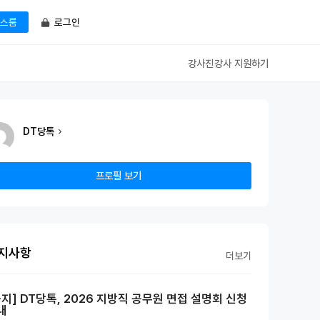
로그인
스룸
강사진
강사 지원하기
DT당톡
프로필 보기
지사항
더보기
공지] DT당톡, 2026 지방직 공무원 면접 설명회 신청
내