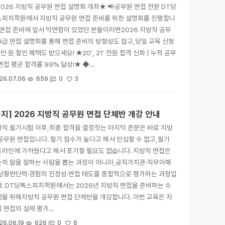
026 지방직 공무원 면접 설명회 개최★ 📢공무원 면접 전문 DT당
스피치학원에서 지방직 공무원 면접 준비를 위한 설명회를 진행합니
 면접 준비에 앞서 막연함이 있었던 분들이라면2026 지방직 공무
9급 면접 설명회를 통해 면접 준비의 방향성도 잡고,당일 교육 신청
1만 원 할인 혜택도 받으세요! ★20′, 21′ 전원 합격 신화 | 누적 공무
면접 평균 합격률 99% 달성!★ ◆…
3
26.07.06
659
0
공지] 2026 지방직 공무원 면접 단체반 개강 안내
직 필기시험 이후,최종 합격을 결정짓는 마지막 관문은 바로 지방
공무원 면접입니다. 필기 점수가 높다고 해서 안심할 수 없고,필기
라인에 가까웠다고 해서 포기할 필요도 없습니다. 지방직 면접은
순히 말을 잘하는 사람을 뽑는 과정이 아니라,공직가치관·직무이해
·상황판단력·경험의 진정성·면접 태도를 종합적으로 평가하는 과정입
. DT당톡스피치학원에서는 2026년 지방직 면접을 준비하는 수
을 위해지방직 공무원 면접 단체반을 개강합니다. 이번 교육은 지
 면접의 실제 평가…
6
26.06.19
626
0