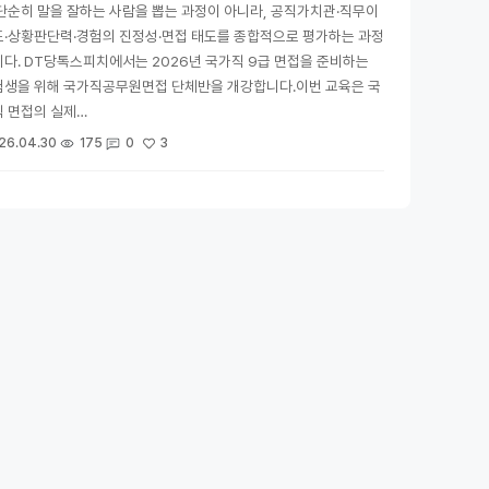
단순히 말을 잘하는 사람을 뽑는 과정이 아니라, 공직가치관·직무이
도·상황판단력·경험의 진정성·면접 태도를 종합적으로 평가하는 과정
다. DT당톡스피치에서는 2026년 국가직 9급 면접을 준비하는
험생을 위해 국가직공무원면접 단체반을 개강합니다.이번 교육은 국
 면접의 실제…
3
26.04.30
175
0