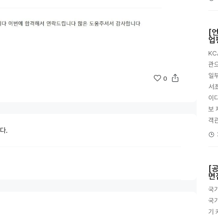
[
업
K
관으
일부
0
서초
이다
보 
객
다.
[
면
국가
국가
기 