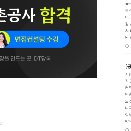
★2
톡
다!
원 
시 
원 
[
지방
직 
커트
단
도
니다
험생
방직