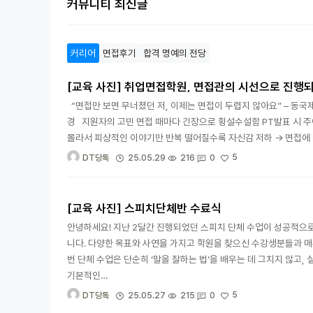
커뮤니티 최신글
커리어
면접후기
합격 명예의 전당
[교육 사진] 취업면접학원, 면접관의 시선으로 진행
“면접만 보면 무너졌던 저, 이제는 면접이 두렵지 않아요” – 동국제
경 지원자의 고민 면접 때마다 긴장으로 횡설수설함 PT발표 시 
몰라서 피상적인 이야기만 반복 떨어질수록 자신감 저하 → 면접에 
5
25.05.29
216
0
DT당톡
[교육 사진] 스피치단체반 수료식
안녕하세요! 지난 2달간 진행되었던 스피치 단체 수업이 성공적으로
니다. 다양한 목표와 사연을 가지고 학원을 찾으신 수강생분들과 매주
번 단체 수업은 단순히 ‘말을 잘하는 법’을 배우는 데 그치지 않고
기본적인…
5
25.05.27
215
0
DT당톡