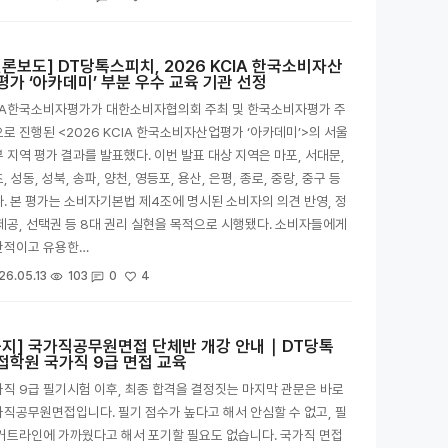
언론보도] DT당톡스피치, 2026 KCIA 한국소비자산
평가 ‘아카데미’ 부분 우수 교육 기관 선정
CA한국소비자평가가 대한소비자협의회 주최 및 한국소비자평가 주
로 진행된 <2026 KCIA 한국소비자산업평가 ‘아카데미’>의 서울
 지역 평가 결과를 발표했다. 이번 발표 대상 지역은 마포, 서대문,
, 성동, 성북, 송파, 양천, 영등포, 용산, 은평, 종로, 중랑, 중구 등
. 본 평가는 소비자기본법 제4조에 명시된 소비자의 의견 반영, 정
제공, 선택권 등 8대 권리 실현을 목적으로 시행됐다. 소비자들에게
관적이고 유용한…
4
26.05.13
103
0
공지] 국가직공무원면접 단체반 개강 안내｜DT당톡
접학원 국가직 9급 면접 교육
직 9급 필기시험 이후, 최종 합격을 결정짓는 마지막 관문은 바로
직공무원면접입니다. 필기 점수가 높다고 해서 안심할 수 없고, 필
커트라인에 가까웠다고 해서 포기할 필요도 없습니다. 국가직 면접