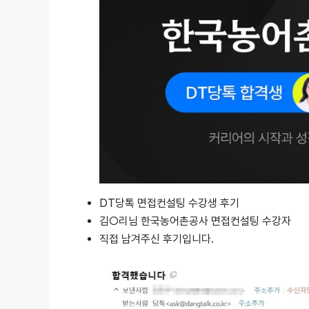
DT당톡 면접컨설팅 수강생 후기
김○리님 한국농어촌공사 면접컨설팅 수강자
직접 남겨주신 후기입니다.