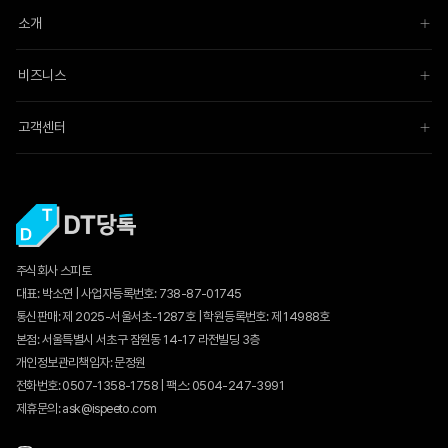
소개
비즈니스
고객센터
주식회사 스피토
대표: 박소연 | 사업자등록번호: 738-87-01745
통신판매:
제 2025-서울서초-1287호
| 학원등록번호: 제 14988호
본점: 서울특별시 서초구 잠원동 14-17 라전빌딩 3층
개인정보관리책임자: 문정원
전화번호: 0507-1358-1758 | 팩스: 0504-247-3991
제휴문의: ask@ispeeto.com