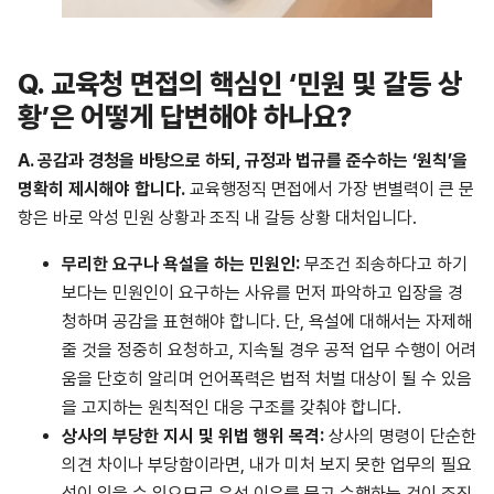
Q.
교육청 면접의 핵심인 ‘민원 및 갈등 상
황’은 어떻게 답변해야 하나요?
A.
공감과 경청을 바탕으로 하되, 규정과 법규를 준수하는 ‘원칙’을
명확히 제시해야 합니다.
교육행정직 면접에서 가장 변별력이 큰 문
항은 바로 악성 민원 상황과 조직 내 갈등 상황 대처입니다.
무리한
요구나
욕설을
하는
민원인
:
무조건 죄송하다고 하기
보다는 민원인이 요구하는 사유를 먼저 파악하고 입장을 경
청하며 공감을 표현해야 합니다. 단, 욕설에 대해서는 자제해
줄 것을 정중히 요청하고, 지속될 경우 공적 업무 수행이 어려
움을 단호히 알리며 언어폭력은 법적 처벌 대상이 될 수 있음
을 고지하는 원칙적인 대응 구조를 갖춰야 합니다.
상사의
부당한
지시
및
위법
행위
목격
:
상사의 명령이 단순한
의견 차이나 부당함이라면, 내가 미처 보지 못한 업무의 필요
성이 있을 수 있으므로 우선 이유를 묻고 수행하는 것이 조직