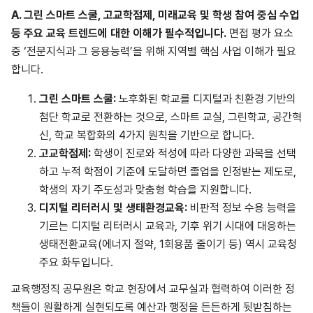
A.
그린 스마트 스쿨, 고교학점제, 미래교육 및 학생 참여 중심 수업
등 주요 교육 트렌드에 대한 이해가 필수적입니다.
면접 평가 요소
중 ‘전문지식과 그 응용능력’을 위해 지역별 핵심 사업 이해가 필요
합니다.
그린
스마트
스쿨
:
노후화된 학교를 디지털과 친환경 기반의
첨단 학교로 전환하는 것으로, 스마트 교실, 그린학교, 공간혁
신, 학교 복합화의 4가지 원칙을 기반으로 합니다.
고교학점제
:
학생이 진로와 적성에 따라 다양한 과목을 선택
하고 누적 학점이 기준에 도달하면 졸업을 인정받는 제도로,
학생의 자기 주도성과 맞춤형 학습을 지원합니다.
디지털
리터러시
및
생태환경교육
:
비판적 정보 수용 능력을
기르는 디지털 리터러시 교육과, 기후 위기 시대에 대응하는
생태전환교육(에너지 절약, 1회용품 줄이기 등) 역시 교육청
주요 화두입니다.
교육행정직 공무원은 학교 현장에서 교무실과 협력하여 이러한 정
책들이 원활하게 실현되도록 예산과 행정을 든든하게 뒷받침하는