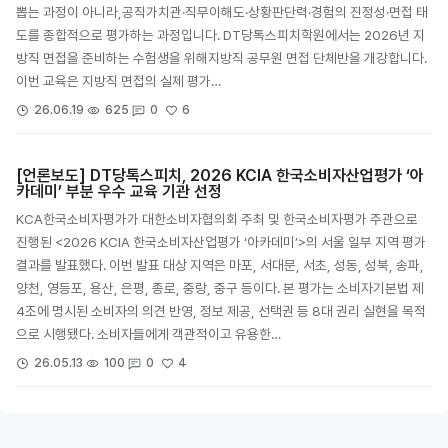
뽑는 과정이 아니라,공직가치관·직무이해도·상황판단력·경험의 진정성·면접 태
도를 종합적으로 평가하는 과정입니다. DT당톡스피치학원에서는 2026년 지
방직 면접을 준비하는 수험생을 위해지방직 공무원 면접 단체반을 개강합니다.
이번 교육은 지방직 면접의 실제 평가…
6
26.06.19
625
0
[언론보도] DT당톡스피치, 2026 KCIA 한국소비자산업평가 ‘아
카데미’ 부분 우수 교육 기관 선정
KCA한국소비자평가가 대한소비자협의회 주최 및 한국소비자평가 주관으로
진행된 <2026 KCIA 한국소비자산업평가 ‘아카데미’>의 서울 일부 지역 평가
결과를 발표했다. 이번 발표 대상 지역은 마포, 서대문, 서초, 성동, 성북, 송파,
양천, 영등포, 용산, 은평, 종로, 중랑, 중구 등이다. 본 평가는 소비자기본법 제
4조에 명시된 소비자의 의견 반영, 정보 제공, 선택권 등 8대 권리 실현을 목적
으로 시행됐다. 소비자들에게 객관적이고 유용한…
4
26.05.13
100
0