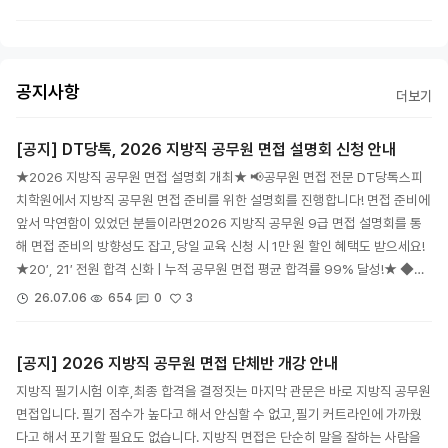
공지사항
더보기
[공지] DT당톡, 2026 지방직 공무원 면접 설명회 신청 안내
★2026 지방직 공무원 면접 설명회 개최★ 📢공무원 면접 전문 DT당톡스피
치학원에서 지방직 공무원 면접 준비를 위한 설명회를 진행합니다! 면접 준비에
앞서 막연함이 있었던 분들이라면2026 지방직 공무원 9급 면접 설명회를 통
해 면접 준비의 방향성도 잡고,당일 교육 신청 시 1만 원 할인 혜택도 받으세요!
★20′, 21′ 전원 합격 신화 | 누적 공무원 면접 평균 합격률 99% 달성!★ ◆…
3
26.07.06
654
0
[공지] 2026 지방직 공무원 면접 단체반 개강 안내
지방직 필기시험 이후,최종 합격을 결정짓는 마지막 관문은 바로 지방직 공무원
면접입니다. 필기 점수가 높다고 해서 안심할 수 없고,필기 커트라인에 가까웠
다고 해서 포기할 필요도 없습니다. 지방직 면접은 단순히 말을 잘하는 사람을