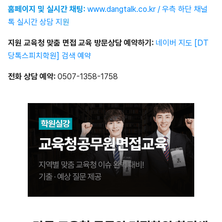
홈페이지 및 실시간 채팅:
www.dangtalk.co.kr / 우측 하단 채널
톡 실시간 상담 지
원
지원 교육청 맞춤 면접 교육 방문상담 예약하기:
네이버 지도 [DT
당톡스피치학원] 검색 예약
전화
상담
예약
:
0507-1358-1758