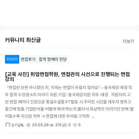
커뮤니티 최신글
더보기
커리어
면접후기
합격 명예의 전당
[교육 사진] 취업면접학원, 면접관의 시선으로 진행되는 면접
강의
“면접만 보면 무너졌던 저, 이제는 면접이 두렵지 않아요” – 동국제강 재경 직
무 합격 수강생 A의 이야기 지원 기업 : 동국제강지원 직무 :재경 지원자의 고
민 면접 때마다 긴장으로 횡설수설함 PT발표 시 주어진 시간을 채우지 못하고
중간에 멈춤 기업분석을 어떻게 해야 하는지 몰라서 피상적인 이야기만 반복 떨
어질수록 자신감 저하 → 면접에 대한 두려움 고착화 …
5
25.05.29
215
0
DT당톡