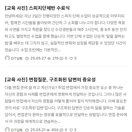
[교육 사진] 스피치단체반 수료식
안녕하세요! 지난 2달간 진행되었던 스피치 단체 수업이 성공적으로 마무리되
어, 함께한 시간들을 돌아보며 간단히 그 소회를 나누고자 합니다. 다양한 목표
와 사연을 가지고 학원을 찾으신 수강생분들과 매주 2시간씩, 총 8주 동안 진지
하고도 열정적인 수업을 함께 했습니다. 이번 단체 수업은 단순히 ‘말을 잘하는
법’을 배우는 데 그치지 않고, 실질적인 변화와 성장을 체감할 수 있었던 시간이
었습니다. 수업 초반에는 기본적인…
5
25.05.27
215
0
DT당톡
[교육 사진] 면접질문, 구조화된 답변의 중요성
다들 면접 준비 잘 하고 계신가요? 취업 면접에서 가장 중요한 요소 중 하나는
자신의 경험과 사례를 면접관에게 명확하게 전달하는 것입니다. 그러나 많은 사
람들이 면접에서 자신의 경험을 어떻게 풀어야 할지 막막해합니다. 이때 중요한
것이 바로 ‘구조화된 답변’입니다. 구조화된 답변은 단순히 말을 잘하는 기술을
넘어서, 면접관이 원하는 정보를 효율적으로 전달하는 방법입니다. 면접 준비에
서 이 과정을 체계적으로 연습하는…
3
25.05.21
834
0
DT당톡