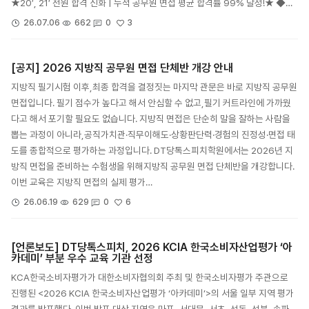
★20′, 21′ 전원 합격 신화 | 누적 공무원 면접 평균 합격률 99% 달성!★ ◆…
3
26.07.06
662
0
[공지] 2026 지방직 공무원 면접 단체반 개강 안내
지방직 필기시험 이후,최종 합격을 결정짓는 마지막 관문은 바로 지방직 공무원
면접입니다. 필기 점수가 높다고 해서 안심할 수 없고,필기 커트라인에 가까웠
다고 해서 포기할 필요도 없습니다. 지방직 면접은 단순히 말을 잘하는 사람을
뽑는 과정이 아니라,공직가치관·직무이해도·상황판단력·경험의 진정성·면접 태
도를 종합적으로 평가하는 과정입니다. DT당톡스피치학원에서는 2026년 지
방직 면접을 준비하는 수험생을 위해지방직 공무원 면접 단체반을 개강합니다.
이번 교육은 지방직 면접의 실제 평가…
6
26.06.19
629
0
[언론보도] DT당톡스피치, 2026 KCIA 한국소비자산업평가 ‘아
카데미’ 부분 우수 교육 기관 선정
KCA한국소비자평가가 대한소비자협의회 주최 및 한국소비자평가 주관으로
진행된 <2026 KCIA 한국소비자산업평가 ‘아카데미’>의 서울 일부 지역 평가
결과를 발표했다. 이번 발표 대상 지역은 마포, 서대문, 서초, 성동, 성북, 송파,