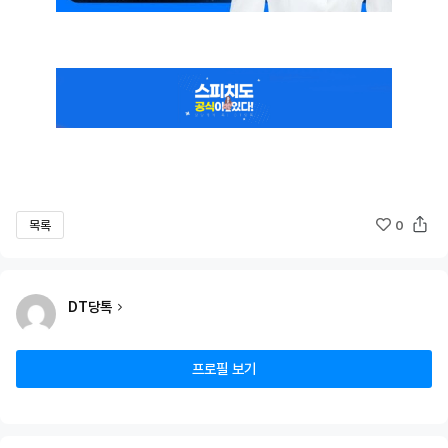
목록
0
DT당톡
프로필 보기