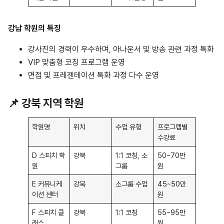
강남 학원의 특징
강사진의 경력이 우수하며, 아나운서 및 방송 관련 과정 특화
VIP 맞춤형 코칭 프로그램 운영
면접 및 프레젠테이션 특화 과정 다수 운영
📌 강북 지역 학원
학원명
위치
수업 유형
프로그램별
수강료
D 스피치 학
강북
1:1 코칭, 소
50~70만
원
그룹
원
E 커뮤니케
강북
소그룹 수업
45~50만
이션 센터
원
F 스피치 클
강북
1:1 코칭
55~95만
래스
원