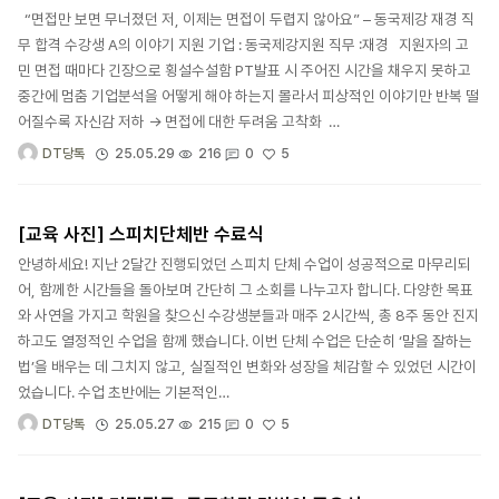
“면접만 보면 무너졌던 저, 이제는 면접이 두렵지 않아요” – 동국제강 재경 직
무 합격 수강생 A의 이야기 지원 기업 : 동국제강지원 직무 :재경 지원자의 고
민 면접 때마다 긴장으로 횡설수설함 PT발표 시 주어진 시간을 채우지 못하고
중간에 멈춤 기업분석을 어떻게 해야 하는지 몰라서 피상적인 이야기만 반복 떨
어질수록 자신감 저하 → 면접에 대한 두려움 고착화 …
5
25.05.29
216
0
DT당톡
[교육 사진] 스피치단체반 수료식
안녕하세요! 지난 2달간 진행되었던 스피치 단체 수업이 성공적으로 마무리되
어, 함께한 시간들을 돌아보며 간단히 그 소회를 나누고자 합니다. 다양한 목표
와 사연을 가지고 학원을 찾으신 수강생분들과 매주 2시간씩, 총 8주 동안 진지
하고도 열정적인 수업을 함께 했습니다. 이번 단체 수업은 단순히 ‘말을 잘하는
법’을 배우는 데 그치지 않고, 실질적인 변화와 성장을 체감할 수 있었던 시간이
었습니다. 수업 초반에는 기본적인…
5
25.05.27
215
0
DT당톡