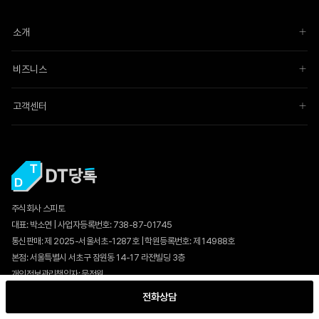
소개
비즈니스
고객센터
주식회사 스피토
대표: 박소연 | 사업자등록번호: 738-87-01745
통신판매:
제 2025-서울서초-1287호
| 학원등록번호: 제 14988호
본점: 서울특별시 서초구 잠원동 14-17 라전빌딩 3층
개인정보관리책임자: 문정원
전화번호: 0507-1358-1758 | 팩스: 0504-247-3991
전화상담
제휴문의: ask@ispeeto.com