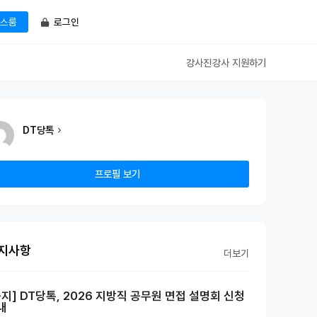
로그인
스룸
강사진
강사 지원하기
DT당톡
프로필 보기
지사항
더보기
공지] DT당톡, 2026 지방직 공무원 면접 설명회 신청
내