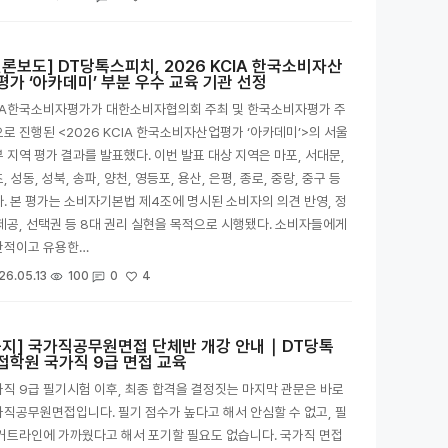
언론보도] DT당톡스피치, 2026 KCIA 한국소비자산
평가 ‘아카데미’ 부분 우수 교육 기관 선정
CA한국소비자평가가 대한소비자협의회 주최 및 한국소비자평가 주
로 진행된 <2026 KCIA 한국소비자산업평가 ‘아카데미’>의 서울
 지역 평가 결과를 발표했다. 이번 발표 대상 지역은 마포, 서대문,
, 성동, 성북, 송파, 양천, 영등포, 용산, 은평, 종로, 중랑, 중구 등
. 본 평가는 소비자기본법 제4조에 명시된 소비자의 의견 반영, 정
제공, 선택권 등 8대 권리 실현을 목적으로 시행됐다. 소비자들에게
관적이고 유용한…
4
26.05.13
100
0
공지] 국가직공무원면접 단체반 개강 안내｜DT당톡
접학원 국가직 9급 면접 교육
직 9급 필기시험 이후, 최종 합격을 결정짓는 마지막 관문은 바로
직공무원면접입니다. 필기 점수가 높다고 해서 안심할 수 없고, 필
커트라인에 가까웠다고 해서 포기할 필요도 없습니다. 국가직 면접