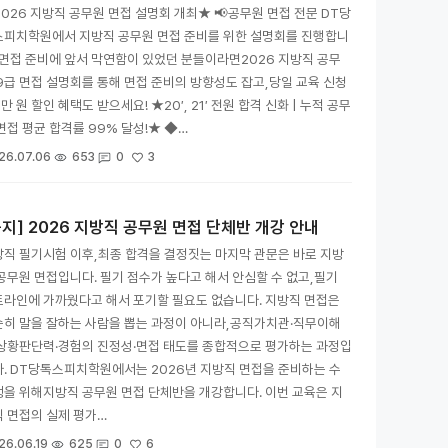
026 지방직 공무원 면접 설명회 개최★ 📢공무원 면접 전문 DT당
스피치학원에서 지방직 공무원 면접 준비를 위한 설명회를 진행합니
 면접 준비에 앞서 막연함이 있었던 분들이라면2026 지방직 공무
9급 면접 설명회를 통해 면접 준비의 방향성도 잡고,당일 교육 신청
1만 원 할인 혜택도 받으세요! ★20′, 21′ 전원 합격 신화 | 누적 공무
면접 평균 합격률 99% 달성!★ ◆…
3
26.07.06
653
0
공지] 2026 지방직 공무원 면접 단체반 개강 안내
직 필기시험 이후,최종 합격을 결정짓는 마지막 관문은 바로 지방
공무원 면접입니다. 필기 점수가 높다고 해서 안심할 수 없고,필기
라인에 가까웠다고 해서 포기할 필요도 없습니다. 지방직 면접은
순히 말을 잘하는 사람을 뽑는 과정이 아니라,공직가치관·직무이해
·상황판단력·경험의 진정성·면접 태도를 종합적으로 평가하는 과정입
. DT당톡스피치학원에서는 2026년 지방직 면접을 준비하는 수
을 위해지방직 공무원 면접 단체반을 개강합니다. 이번 교육은 지
 면접의 실제 평가…
6
26.06.19
625
0