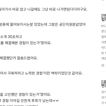
들어가서 바로 앉고 나갈때도 그냥 바로 나가면된다더라구요.
[
업
여성분중에 젊어보이시는분 있었는데 그분은 공단직원분같았어
K
관으
소개 30초하고
일부
서초
를 해결해본 경험이 있는가’였어요.
이다
보 
 해결했던거 말씀드렸어요.
객
싶어서 극복하려고 노력한 경험’이런 맥락이었던것 같아요.
[
면
국가
법을 고안했던 경험이 있는가’였어요.
국가
 1 경험 이야길 안한게 후회가 남는데ㅠㅠ
기 