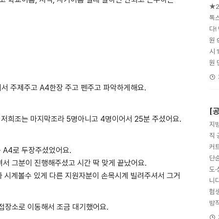
★2
톡
다!
원 
시 
원 
서 주제주고 A4한장 주고 펜주고 파악하게해요.
[
저희조는 마지막조라 5명아니고 4명이어서 25분 주셨어요.
지방
직 
커트
 A4로 두장주셨었어요.
단
셔서 그분이 진행해주셨고 시간 딱 맞게 끝났어요.
도
가 시계볼수 있게 다른 지원자분이 손목시계 빌려주셔서 그거
니다
험생
방직
면접장소로 이동해서 조금 대기했어요.