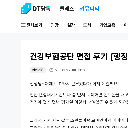
클래스
커뮤니티
전체보기
인강
실강
도서
기업교육
이
건강보험공단 면접 후기 (행정
25.02.22
1113
취업면접
선생님~어제 보고와서 근무갔다가 이제 메일써요!
일단 면접대기시간보다 좀 먼저 도착하면 핸드폰을 내고
거기에 몇조 몇번 평가실 이렇게 모여앉을 수 있게 되어
그래서 가서 저도 같은 조원들이랑 모여앉아서 이야기
그러다 공단직원분이 나와서 면접시 주의사항 알려주셨고