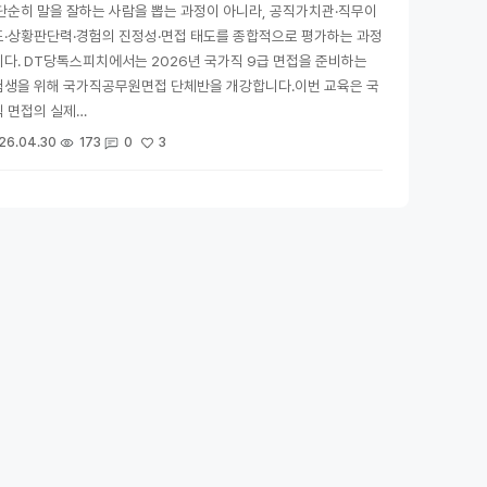
단순히 말을 잘하는 사람을 뽑는 과정이 아니라, 공직가치관·직무이
도·상황판단력·경험의 진정성·면접 태도를 종합적으로 평가하는 과정
다. DT당톡스피치에서는 2026년 국가직 9급 면접을 준비하는
험생을 위해 국가직공무원면접 단체반을 개강합니다.이번 교육은 국
 면접의 실제…
3
26.04.30
173
0