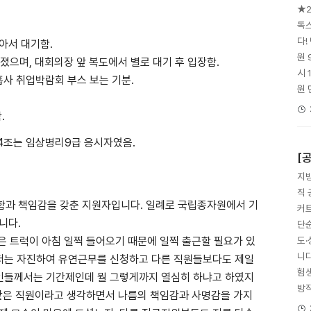
★2
톡
다!
아서 대기함.
원 
졌으며, 대회의장 앞 복도에서 별로 대기 후 입장함.
시 
흡사 취업박람회 부스 보는 기분.
원 
.
, 4조는 임상병리9급 응시자였음.
[
지방
직 
 성실함과 책임감을 갖춘 지원자입니다. 일례로 국립종자원에서 기
커트
니다.
단
은 트럭이 아침 일찍 들어오기 때문에 일찍 출근할 필요가 있
도
니다
저는 자진하여 유연근무를 신청하고 다른 직원들보다도 제일
험생
인들께서는 기간제인데 뭘 그렇게까지 열심히 하냐고 하였지
방직
 같은 직원이라고 생각하면서 나름의 책임감과 사명감을 가지