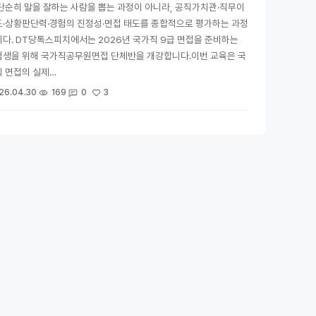
단순히 말을 잘하는 사람을 뽑는 과정이 아니라, 공직가치관·직무이
도·상황판단력·경험의 진정성·면접 태도를 종합적으로 평가하는 과정
다. DT당톡스피치에서는 2026년 국가직 9급 면접을 준비하는
험생을 위해 국가직공무원면접 단체반을 개강합니다.이번 교육은 국
 면접의 실제…
3
26.04.30
169
0