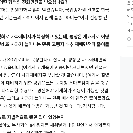
 어떤 형태의 전화민원을 받으셨나요?
은 
주문하는 민원전화를 많이 받았습니다. 국립종자원 말고도 한국
해
입니
 기관들의 사이트에서 참깨 품종 “하니올”이나 검정콩 같
수
가직
온난화로 사과재배지가 북상하고 있는데, 평창은 재배지로 어떻
방법 또 사과가 늘어나는 만큼 고랭지 배추 재배면적이 줄어들
적지가 80키로미터 북상한다고 합니다. 평창군 사과재배면적
타나고 있습니다.(여기서 고개숙이고 종이만 쳐다보시던 면접관
여 평창군이 사과재배지로 부상할 것 같습니다. (여기서 끝냈
후에 대비하기 위한 방법으로는 노지형 스마트팜이 좋을 것 같
이나 2축형 수형으로 갱신해야 기계화가 적용이 가능할 것입
 반응) 그리고 사과가 늘어나는 만큼 배추의 면적은 줄어들겠으
하고 있기 때문에 대응이 가능할 것 같습니다. 감사합니다.
스스로 자발적으로 했던 일이 있었는지
지 않아도 복사기에 a4 용지를 채워넣거나 민원인께서 언제든지
피 등을 수시로 점검하고 채웠습니다.