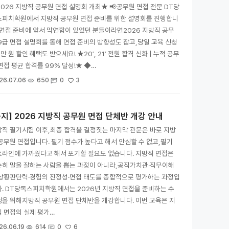
026 지방직 공무원 면접 설명회 개최★ 📢공무원 면접 전문 DT당
스피치학원에서 지방직 공무원 면접 준비를 위한 설명회를 진행합니
 면접 준비에 앞서 막연함이 있었던 분들이라면2026 지방직 공무
9급 면접 설명회를 통해 면접 준비의 방향성도 잡고,당일 교육 신청
1만 원 할인 혜택도 받으세요! ★20′, 21′ 전원 합격 신화 | 누적 공무
면접 평균 합격률 99% 달성!★ ◆…
3
26.07.06
650
0
공지] 2026 지방직 공무원 면접 단체반 개강 안내
직 필기시험 이후,최종 합격을 결정짓는 마지막 관문은 바로 지방
공무원 면접입니다. 필기 점수가 높다고 해서 안심할 수 없고,필기
라인에 가까웠다고 해서 포기할 필요도 없습니다. 지방직 면접은
순히 말을 잘하는 사람을 뽑는 과정이 아니라,공직가치관·직무이해
·상황판단력·경험의 진정성·면접 태도를 종합적으로 평가하는 과정입
. DT당톡스피치학원에서는 2026년 지방직 면접을 준비하는 수
을 위해지방직 공무원 면접 단체반을 개강합니다. 이번 교육은 지
 면접의 실제 평가…
6
26.06.19
614
0