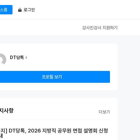
로그인
스룸
강사진
강사 지원하기
DT당톡
프로필 보기
지사항
더보기
공지] DT당톡, 2026 지방직 공무원 면접 설명회 신청
내