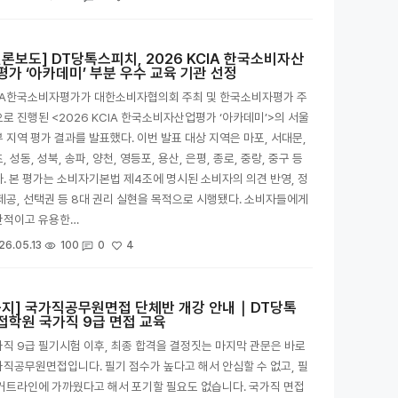
언론보도] DT당톡스피치, 2026 KCIA 한국소비자산
평가 ‘아카데미’ 부분 우수 교육 기관 선정
CA한국소비자평가가 대한소비자협의회 주최 및 한국소비자평가 주
로 진행된 <2026 KCIA 한국소비자산업평가 ‘아카데미’>의 서울
 지역 평가 결과를 발표했다. 이번 발표 대상 지역은 마포, 서대문,
, 성동, 성북, 송파, 양천, 영등포, 용산, 은평, 종로, 중랑, 중구 등
. 본 평가는 소비자기본법 제4조에 명시된 소비자의 의견 반영, 정
제공, 선택권 등 8대 권리 실현을 목적으로 시행됐다. 소비자들에게
관적이고 유용한…
4
26.05.13
100
0
공지] 국가직공무원면접 단체반 개강 안내｜DT당톡
접학원 국가직 9급 면접 교육
직 9급 필기시험 이후, 최종 합격을 결정짓는 마지막 관문은 바로
직공무원면접입니다. 필기 점수가 높다고 해서 안심할 수 없고, 필
커트라인에 가까웠다고 해서 포기할 필요도 없습니다. 국가직 면접