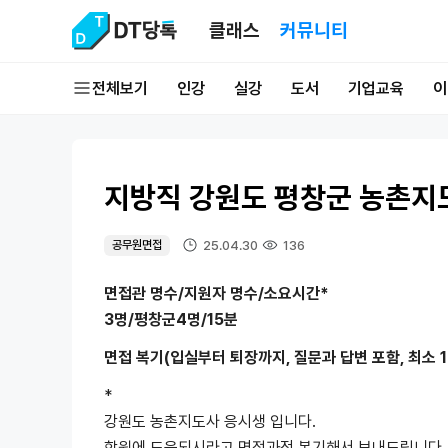
클래스
커뮤니티
전체보기
인강
실강
도서
기업교육
이
지방직 강원도 평창군 농촌지
25.04.30
136
공무원면접
면접관 명수/지원자 명수/소요시간*
3명/평창군4명/15분
면접 복기(입실부터 퇴장까지, 질문과 답변 포함, 최소 1
*
강원도 농촌지도사 응시생 입니다.
학원에 도움되시라고 면접과정 복기해서 보내드립니다.