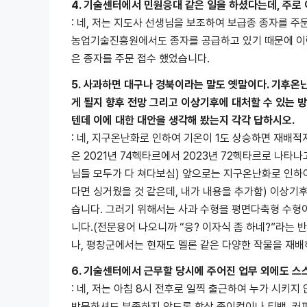
4. 기술센터에서 민원응대 같은 일을 하셨다는데, 주로
: 네, 저는 지도사 선생님을 보조하여 보급종 종자를 
농업기술진흥원에서도 종자를 공급하고 있기 때문에 이런
은 종자를 주문 접수 했었습니다.
5. 사과하면 대구나 경북이라는 말도 옛말이다. 기후
게 될지 향후 전망 그리고 이상기후에 대처할 수 있는 
텐데 이에 대한 대안을 생각해 봤는지 각각 답하시오.
: 네, 지구온난화로 인하여 기온이 1도 상승하면 재배
은 2021년 74헥타르에서 2023년 72헥타르로 나
님들 모두가 다 쳐다보심) 앞으로는 지구온난화로 인하
다면 싱거웠을 것 같은데, 내가 내용을 추가함) 이상기
습니다. 그러기 위해서는 사과 수형을 평면다축형 수형
니다.(전문용어 나오니까 “응? 이자식 좀 하네?”라는
나, 평창군에서는 현재도 멜론 같은 다양한 작물을 재배
6. 기술센터에서 근무할 당시에 주어진 업무 외에도 
: 네, 저는 아침 8시 전후로 일찍 출근하여 누가 시키
방문하셔도 부족하지 않도록 항상 종이컵이나 티백, 커