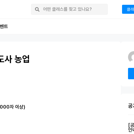
클래
벤트
도사 농업
공
000자 이상)
[
안