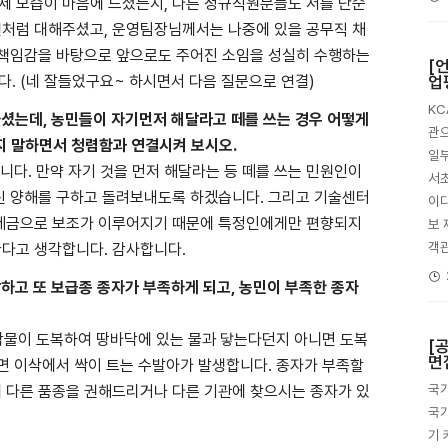
 제 모습이 마음에 드셨는지, 다른 정규직원분들도 저를 단순
처럼 대해주셨고, 운영팀장님께서는 나중에 있을 공무직 채
 책임감을 바탕으로 앞으로도 주어진 소임을 성실히 수행하는
[
. (네 잘들었구요~ 하시면서 다음 질문으로 연결)
업
K
하셨는데, 농민들이 자기먼저 해달라고 떼를 쓰는 경우 어떻게
관으
 말하면서 청렴함과 연결시켜 보시오.
일부
니다. 만약 자기 것을 먼저 해달라는 등 떼를 쓰는 민원인이
서초
린 양해를 구하고 돌려보내도록 하겠습니다. 그리고 기술센터
이다
 세금으로 보조가 이루어지기 때문에 특정인에게만 편향되지
보 
객
다고 생각합니다. 감사합니다.
하고 또 보급종 종자가 부족하게 되고, 농민이 부족한 종자
 작물이 도복하여 땅바닥에 있는 물과 닿는다던지 아니면 도복
[
면
면 이삭에서 싹이 트는 수발아가 발생합니다. 종자가 부족할
국가
 다른 품종을 권해드리거나 다른 기관에 찾으시는 종자가 있
국가
기 