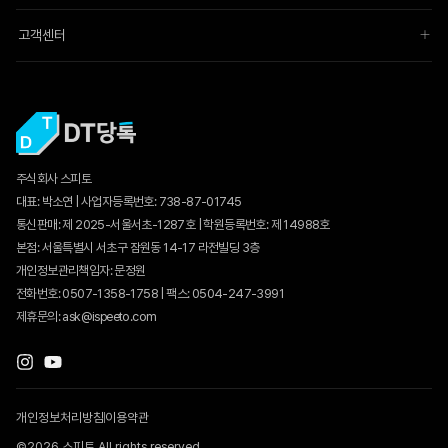
고객센터
주식회사 스피토
대표: 박소연 | 사업자등록번호: 738-87-01745
통신판매:
제 2025-서울서초-1287호
| 학원등록번호: 제 14988호
본점: 서울특별시 서초구 잠원동 14-17 라전빌딩 3층
개인정보관리책임자: 문정원
전화번호: 0507-1358-1758 | 팩스: 0504-247-3991
제휴문의: ask@ispeeto.com
개인정보처리방침
이용약관
©2026 스피토 All rights reserved