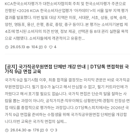
KCA한국소비자평가가 대한소비자협의회 주최 및 한국소비자평가 주관으로
진행된 <2026 KCIA 한국소비자산업평가 ‘아카데미’>의 서울 일부 지역 평가
결과를 발표했다. 이번 발표 대상 지역은 마포, 서대문, 서초, 성동, 성북, 송파,
양천, 영등포, 용산, 은평, 종로, 중랑, 중구 등이다. 본 평가는 소비자기본법 제
4조에 명시된 소비자의 의견 반영, 정보 제공, 선택권 등 8대 권리 실현을 목적
으로 시행됐다. 소비자들에게 객관적이고 유용한…
4
26.05.13
104
0
[공지] 국가직공무원면접 단체반 개강 안내｜DT당톡 면접학원 국
가직 9급 면접 교육
국가직 9급 필기시험 이후, 최종 합격을 결정짓는 마지막 관문은 바로 국가직공
무원면접입니다. 필기 점수가 높다고 해서 안심할 수 없고, 필기 커트라인에 가
까웠다고 해서 포기할 필요도 없습니다. 국가직 면접은 단순히 말을 잘하는 사
람을 뽑는 과정이 아니라, 공직가치관·직무이해도·상황판단력·경험의 진정성·면
접 태도를 종합적으로 평가하는 과정입니다. DT당톡스피치에서는 2026년 국
가직 9급 면접을 준비하는 수험생을 위해 국가직공무원면접 단체반을 개강합
니다.이번 교육은 국가직 면접의 실제…
3
26.04.30
176
0