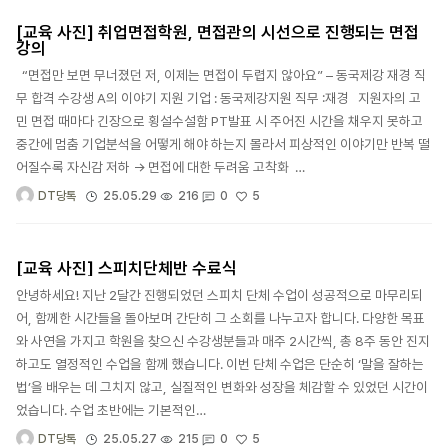
[교육 사진] 취업면접학원, 면접관의 시선으로 진행되는 면접
강의
“면접만 보면 무너졌던 저, 이제는 면접이 두렵지 않아요” – 동국제강 재경 직
무 합격 수강생 A의 이야기 지원 기업 : 동국제강지원 직무 :재경 지원자의 고
민 면접 때마다 긴장으로 횡설수설함 PT발표 시 주어진 시간을 채우지 못하고
중간에 멈춤 기업분석을 어떻게 해야 하는지 몰라서 피상적인 이야기만 반복 떨
어질수록 자신감 저하 → 면접에 대한 두려움 고착화 …
5
25.05.29
216
0
DT당톡
[교육 사진] 스피치단체반 수료식
안녕하세요! 지난 2달간 진행되었던 스피치 단체 수업이 성공적으로 마무리되
어, 함께한 시간들을 돌아보며 간단히 그 소회를 나누고자 합니다. 다양한 목표
와 사연을 가지고 학원을 찾으신 수강생분들과 매주 2시간씩, 총 8주 동안 진지
하고도 열정적인 수업을 함께 했습니다. 이번 단체 수업은 단순히 ‘말을 잘하는
법’을 배우는 데 그치지 않고, 실질적인 변화와 성장을 체감할 수 있었던 시간이
었습니다. 수업 초반에는 기본적인…
5
25.05.27
215
0
DT당톡