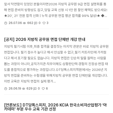
앞서 막연함이 있었던 분들이라면2026 지방직 공무원 9급 면접 설명회를 통
해 면접 준비의 방향성도 잡고,당일 교육 신청 시 1만 원 할인 혜택도 받으세요!
★20′, 21′ 전원 합격 신화 | 누적 공무원 면접 평균 합격률 99% 달성!★ ◆…
3
26.07.06
662
0
[공지] 2026 지방직 공무원 면접 단체반 개강 안내
지방직 필기시험 이후,최종 합격을 결정짓는 마지막 관문은 바로 지방직 공무원
면접입니다. 필기 점수가 높다고 해서 안심할 수 없고,필기 커트라인에 가까웠
다고 해서 포기할 필요도 없습니다. 지방직 면접은 단순히 말을 잘하는 사람을
뽑는 과정이 아니라,공직가치관·직무이해도·상황판단력·경험의 진정성·면접 태
도를 종합적으로 평가하는 과정입니다. DT당톡스피치학원에서는 2026년 지
방직 면접을 준비하는 수험생을 위해지방직 공무원 면접 단체반을 개강합니다.
이번 교육은 지방직 면접의 실제 평가…
6
26.06.19
629
0
[언론보도] DT당톡스피치, 2026 KCIA 한국소비자산업평가 ‘아
카데미’ 부분 우수 교육 기관 선정