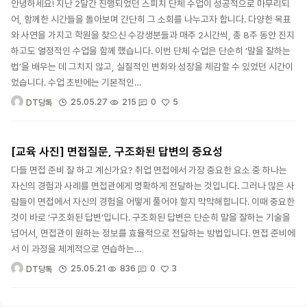
안녕하세요! 지난 2달간 진행되었던 스피치 단체 수업이 성공적으로 마무리되
어, 함께한 시간들을 돌아보며 간단히 그 소회를 나누고자 합니다. 다양한 목표
와 사연을 가지고 학원을 찾으신 수강생분들과 매주 2시간씩, 총 8주 동안 진지
하고도 열정적인 수업을 함께 했습니다. 이번 단체 수업은 단순히 ‘말을 잘하는
법’을 배우는 데 그치지 않고, 실질적인 변화와 성장을 체감할 수 있었던 시간이
었습니다. 수업 초반에는 기본적인…
5
25.05.27
215
0
DT당톡
[교육 사진] 면접질문, 구조화된 답변의 중요성
다들 면접 준비 잘 하고 계신가요? 취업 면접에서 가장 중요한 요소 중 하나는
자신의 경험과 사례를 면접관에게 명확하게 전달하는 것입니다. 그러나 많은 사
람들이 면접에서 자신의 경험을 어떻게 풀어야 할지 막막해합니다. 이때 중요한
것이 바로 ‘구조화된 답변’입니다. 구조화된 답변은 단순히 말을 잘하는 기술을
넘어서, 면접관이 원하는 정보를 효율적으로 전달하는 방법입니다. 면접 준비에
서 이 과정을 체계적으로 연습하는…
3
25.05.21
836
0
DT당톡