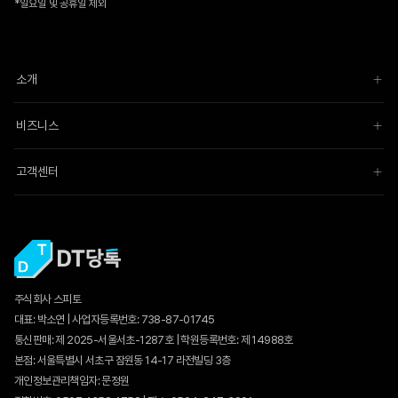
*일요일 및 공휴일 제외
소개
비즈니스
고객센터
주식회사 스피토
대표: 박소연 | 사업자등록번호: 738-87-01745
통신판매:
제 2025-서울서초-1287호
| 학원등록번호: 제 14988호
본점: 서울특별시 서초구 잠원동 14-17 라전빌딩 3층
개인정보관리책임자: 문정원