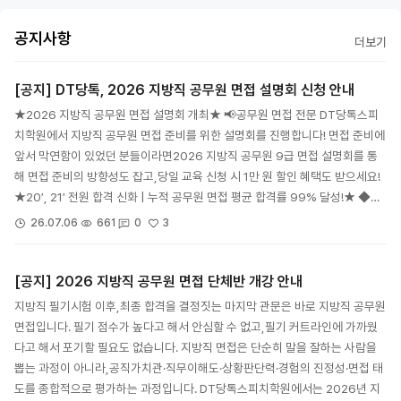
공지사항
더보기
[공지] DT당톡, 2026 지방직 공무원 면접 설명회 신청 안내
★2026 지방직 공무원 면접 설명회 개최★ 📢공무원 면접 전문 DT당톡스피
치학원에서 지방직 공무원 면접 준비를 위한 설명회를 진행합니다! 면접 준비에
앞서 막연함이 있었던 분들이라면2026 지방직 공무원 9급 면접 설명회를 통
해 면접 준비의 방향성도 잡고,당일 교육 신청 시 1만 원 할인 혜택도 받으세요!
★20′, 21′ 전원 합격 신화 | 누적 공무원 면접 평균 합격률 99% 달성!★ ◆…
3
26.07.06
661
0
[공지] 2026 지방직 공무원 면접 단체반 개강 안내
지방직 필기시험 이후,최종 합격을 결정짓는 마지막 관문은 바로 지방직 공무원
면접입니다. 필기 점수가 높다고 해서 안심할 수 없고,필기 커트라인에 가까웠
다고 해서 포기할 필요도 없습니다. 지방직 면접은 단순히 말을 잘하는 사람을
뽑는 과정이 아니라,공직가치관·직무이해도·상황판단력·경험의 진정성·면접 태
도를 종합적으로 평가하는 과정입니다. DT당톡스피치학원에서는 2026년 지