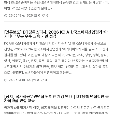
방직 면접을 준비하는 수험생을 위해지방직 공무원 면접 단체반을 개강합니다.
이번 교육은 지방직 면접의 실제 평가…
6
26.06.19
626
0
[언론보도] DT당톡스피치, 2026 KCIA 한국소비자산업평가 ‘아
카데미’ 부분 우수 교육 기관 선정
KCA한국소비자평가가 대한소비자협의회 주최 및 한국소비자평가 주관으로
진행된 <2026 KCIA 한국소비자산업평가 ‘아카데미’>의 서울 일부 지역 평가
결과를 발표했다. 이번 발표 대상 지역은 마포, 서대문, 서초, 성동, 성북, 송파,
양천, 영등포, 용산, 은평, 종로, 중랑, 중구 등이다. 본 평가는 소비자기본법 제
4조에 명시된 소비자의 의견 반영, 정보 제공, 선택권 등 8대 권리 실현을 목적
으로 시행됐다. 소비자들에게 객관적이고 유용한…
4
26.05.13
103
0
[공지] 국가직공무원면접 단체반 개강 안내｜DT당톡 면접학원 국
가직 9급 면접 교육
국가직 9급 필기시험 이후, 최종 합격을 결정짓는 마지막 관문은 바로 국가직공
무원면접입니다. 필기 점수가 높다고 해서 안심할 수 없고, 필기 커트라인에 가