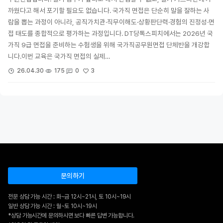
까웠다고 해서 포기할 필요도 없습니다. 국가직 면접은 단순히 말을 잘하는 사
람을 뽑는 과정이 아니라, 공직가치관·직무이해도·상황판단력·경험의 진정성·면
접 태도를 종합적으로 평가하는 과정입니다. DT당톡스피치에서는 2026년 국
가직 9급 면접을 준비하는 수험생을 위해 국가직공무원면접 단체반을 개강합
니다.이번 교육은 국가직 면접의 실제…
3
26.04.30
175
0
문의하기
전문 상담 가능 시간 : 화~금 12시~21시, 토 10시~19시
일반 상담 가능 시간 : 월~토 10시~19시
*상담 가능시간에 문의하시면 보다 빠른 답변 가능합니다.