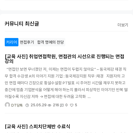
커뮤니티 최신글
더보기
커리어
면접후기
합격 명예의 전당
[교육 사진] 취업면접학원, 면접관의 시선으로 진행되는 면접
강의
“면접만 보면 무너졌던 저, 이제는 면접이 두렵지 않아요” – 동국제강 재경 직
무 합격 수강생 A의 이야기 지원 기업 : 동국제강지원 직무 :재경 지원자의 고
민 면접 때마다 긴장으로 횡설수설함 PT발표 시 주어진 시간을 채우지 못하고
중간에 멈춤 기업분석을 어떻게 해야 하는지 몰라서 피상적인 이야기만 반복 떨
어질수록 자신감 저하 → 면접에 대한 두려움 고착화 …
5
25.05.29
216
0
DT당톡
[교육 사진] 스피치단체반 수료식