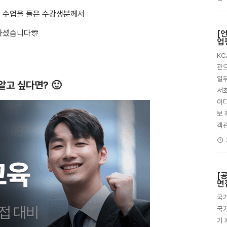
팅 수업을 들은 수강생분께서
[
하셨습니다🎊
업
K
관으
일부
고 싶다면? 🙂
서초
이다
보 
객
[
면
국가
국가
기 