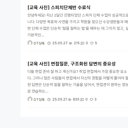
[교육 사진] 스피치단체반 수료식
안녕하세요! 지난 2달간 진행되었던 스피치 단체 수업이 성공적으로
니다. 다양한 목표와 사연을 가지고 학원을 찾으신 수강생분들과 매주
번 단체 수업은 단순히 ‘말을 잘하는 법’을 배우는 데 그치지 않고
기본적인…
5
25.05.27
215
0
DT당톡
[교육 사진] 면접질문, 구조화된 답변의 중요성
다들 면접 준비 잘 하고 계신가요? 취업 면접에서 가장 중요한 요
다. 그러나 많은 사람들이 면접에서 자신의 경험을 어떻게 풀어야 할
된 답변은 단순히 말을 잘하는 기술을 넘어서, 면접관이 원하는 정
로 연습하는…
3
25.05.21
835
0
DT당톡