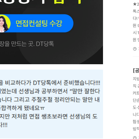
★2
톡
다!
원 
시 
원 
[
지방
직 
커트
단
도
니다
험생
방직