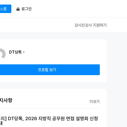
로그인
스룸
강사진
강사 지원하기
DT당톡
프로필 보기
지사항
더보기
공지] DT당톡, 2026 지방직 공무원 면접 설명회 신청
내