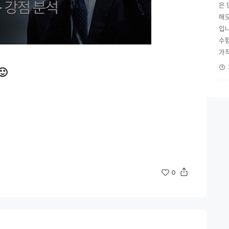
은 
해
입니
수
가직
🙂
0