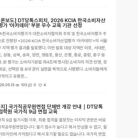
언론보도] DT당톡스피치, 2026 KCIA 한국소비자산
평가 ‘아카데미’ 부분 우수 교육 기관 선정
CA한국소비자평가가 대한소비자협의회 주최 및 한국소비자평가 주
로 진행된 <2026 KCIA 한국소비자산업평가 ‘아카데미’>의 서울
 지역 평가 결과를 발표했다. 이번 발표 대상 지역은 마포, 서대문,
, 성동, 성북, 송파, 양천, 영등포, 용산, 은평, 종로, 중랑, 중구 등
. 본 평가는 소비자기본법 제4조에 명시된 소비자의 의견 반영, 정
제공, 선택권 등 8대 권리 실현을 목적으로 시행됐다. 소비자들에게
관적이고 유용한…
4
26.05.13
103
0
공지] 국가직공무원면접 단체반 개강 안내｜DT당톡
접학원 국가직 9급 면접 교육
직 9급 필기시험 이후, 최종 합격을 결정짓는 마지막 관문은 바로
직공무원면접입니다. 필기 점수가 높다고 해서 안심할 수 없고, 필
커트라인에 가까웠다고 해서 포기할 필요도 없습니다. 국가직 면접