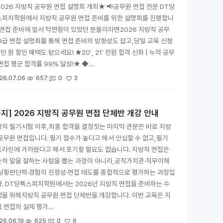
026 지방직 공무원 면접 설명회 개최★ 📢공무원 면접 전문 DT당
스피치학원에서 지방직 공무원 면접 준비를 위한 설명회를 진행합니
 면접 준비에 앞서 막연함이 있었던 분들이라면2026 지방직 공무
9급 면접 설명회를 통해 면접 준비의 방향성도 잡고,당일 교육 신청
1만 원 할인 혜택도 받으세요! ★20′, 21′ 전원 합격 신화 | 누적 공무
면접 평균 합격률 99% 달성!★ ◆…
3
26.07.06
657
0
공지] 2026 지방직 공무원 면접 단체반 개강 안내
직 필기시험 이후,최종 합격을 결정짓는 마지막 관문은 바로 지방
공무원 면접입니다. 필기 점수가 높다고 해서 안심할 수 없고,필기
라인에 가까웠다고 해서 포기할 필요도 없습니다. 지방직 면접은
순히 말을 잘하는 사람을 뽑는 과정이 아니라,공직가치관·직무이해
·상황판단력·경험의 진정성·면접 태도를 종합적으로 평가하는 과정입
. DT당톡스피치학원에서는 2026년 지방직 면접을 준비하는 수
을 위해지방직 공무원 면접 단체반을 개강합니다. 이번 교육은 지
 면접의 실제 평가…
6
26.06.19
625
0