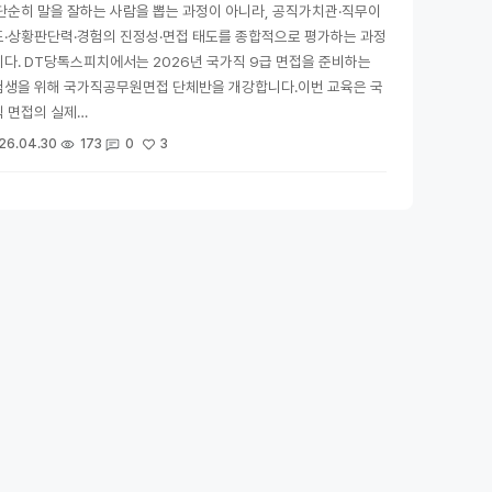
단순히 말을 잘하는 사람을 뽑는 과정이 아니라, 공직가치관·직무이
도·상황판단력·경험의 진정성·면접 태도를 종합적으로 평가하는 과정
다. DT당톡스피치에서는 2026년 국가직 9급 면접을 준비하는
험생을 위해 국가직공무원면접 단체반을 개강합니다.이번 교육은 국
 면접의 실제…
3
26.04.30
173
0