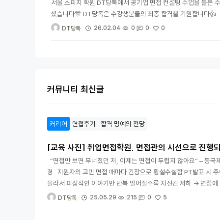
서울 스피치 학원 DT당톡에서 공기업 면접 컨설팅 수업을 들은 
셨습니다🎊 DT당톡은 수강생분들의 최종 합격을 기원합니다👍
0
26.02.04
0
0
DT당톡
커뮤니티 최신글
커리어
면접후기
합격 명예의 전당
[교육 사진] 취업면접학원, 면접관의 시선으로 진행
“면접만 보면 무너졌던 저, 이제는 면접이 두렵지 않아요” – 동국제
경 지원자의 고민 면접 때마다 긴장으로 횡설수설함 PT발표 시 
몰라서 피상적인 이야기만 반복 떨어질수록 자신감 저하 → 면접에 
5
25.05.29
215
0
DT당톡